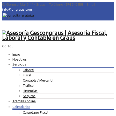
C/ General Mur 5-11 · Graus | Teléfono ·
974 540 863
| Email ·
info@ofigraus.com
Go To..
Inicio
Nosotros
Servicios
Laboral
Fiscal
Contable / Mercantil
Tráfico
Herencias
Seguros
Trámites online
Calendarios
Calendario Fiscal