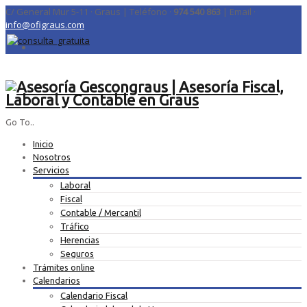
C/ General Mur 5-11 · Graus | Teléfono ·
974 540 863
| Email ·
info@ofigraus.com
Go To..
Inicio
Nosotros
Servicios
Laboral
Fiscal
Contable / Mercantil
Tráfico
Herencias
Seguros
Trámites online
Calendarios
Calendario Fiscal