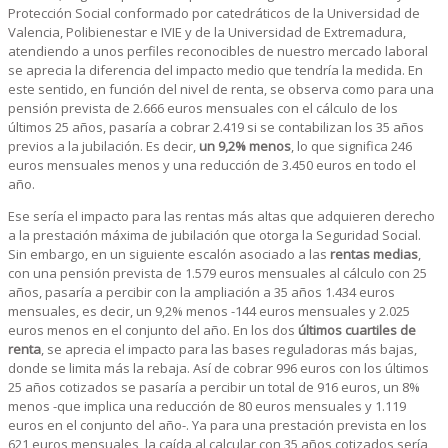
Protección Social conformado por catedráticos de la Universidad de
Valencia, Polibienestar e IVIE y de la Universidad de Extremadura,
atendiendo a unos perfiles reconocibles de nuestro mercado laboral
se aprecia la diferencia del impacto medio que tendría la medida. En
este sentido, en función del nivel de renta, se observa como para una
pensión prevista de 2.666 euros mensuales con el cálculo de los
últimos 25 años, pasaría a cobrar 2.419 si se contabilizan los 35 años
previos a la jubilación. Es decir,
un 9,2% menos
, lo que significa 246
euros mensuales menos y una reducción de 3.450 euros en todo el
año.
Ese sería el impacto para las rentas más altas que adquieren derecho
a la prestación máxima de jubilación que otorga la Seguridad Social.
Sin embargo, en un siguiente escalón asociado a las
rentas medias
,
con una pensión prevista de 1.579 euros mensuales al cálculo con 25
años, pasaría a percibir con la ampliación a 35 años 1.434 euros
mensuales, es decir, un 9,2% menos -144 euros mensuales y 2.025
euros menos en el conjunto del año. En los dos
últimos cuartiles de
renta
, se aprecia el impacto para las bases reguladoras más bajas,
donde se limita más la rebaja. Así de cobrar 996 euros con los últimos
25 años cotizados se pasaría a percibir un total de 916 euros, un 8%
menos -que implica una reducción de 80 euros mensuales y 1.119
euros en el conjunto del año-. Ya para una prestación prevista en los
621 euros mensuales, la caída al calcular con 35 años cotizados sería