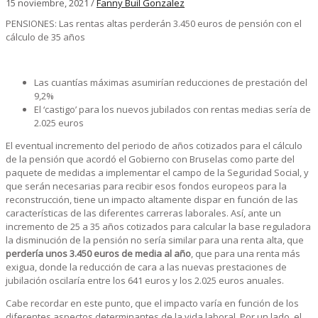
15 noviembre, 2021
/
Fanny Buil Gonzalez
PENSIONES: Las rentas altas perderán 3.450 euros de pensión con el
cálculo de 35 años
Las cuantías máximas asumirían reducciones de prestación del
9,2%
El ‘castigo’ para los nuevos jubilados con rentas medias sería de
2.025 euros
El eventual incremento del periodo de años cotizados para el cálculo
de la pensión que acordó el Gobierno con Bruselas como parte del
paquete de medidas a implementar el campo de la Seguridad Social, y
que serán necesarias para recibir esos fondos europeos para la
reconstrucción, tiene un impacto altamente dispar en función de las
características de las diferentes carreras laborales. Así, ante un
incremento de 25 a 35 años cotizados para calcular la base reguladora
la disminución de la pensión no sería similar para una renta alta, que
perdería unos 3.450 euros de media al año
, que para una renta más
exigua, donde la reducción de cara a las nuevas prestaciones de
jubilación oscilaría entre los 641 euros y los 2.025 euros anuales.
Cabe recordar en este punto, que el impacto varía en función de los
diferentes aspectos determinantes de la vida laboral. Por un lado, el