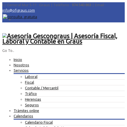
C/ General Mur 5-11 · Graus | Teléfono ·
974 540 863
| Email ·
info@ofigraus.com
Go To..
Inicio
Nosotros
Servicios
Laboral
Fiscal
Contable / Mercantil
Tráfico
Herencias
Seguros
Trámites online
Calendarios
Calendario Fiscal