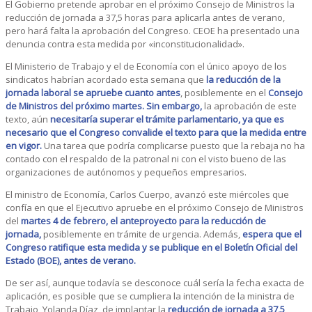
El Gobierno pretende aprobar en el próximo Consejo de Ministros la
reducción de jornada a 37,5 horas para aplicarla antes de verano,
pero hará falta la aprobación del Congreso. CEOE ha presentado una
denuncia contra esta medida por «inconstitucionalidad».
El Ministerio de Trabajo y el de Economía con el único apoyo de los
sindicatos habrían acordado esta semana que
la reducción de la
jornada laboral se apruebe cuanto antes
, posiblemente en el
Consejo
de Ministros del próximo martes. Sin embargo,
la aprobación de este
texto, aún
necesitaría superar el trámite parlamentario, ya que es
necesario que el Congreso convalide el texto para que la medida entre
en vigor.
Una tarea que podría complicarse puesto que la rebaja no ha
contado con el respaldo de la patronal ni con el visto bueno de las
organizaciones de autónomos y pequeños empresarios.
El ministro de Economía, Carlos Cuerpo, avanzó este miércoles que
confía en que el Ejecutivo apruebe en el próximo Consejo de Ministros
del
martes 4 de febrero, el anteproyecto para la reducción de
jornada,
posiblemente en trámite de urgencia. Además,
espera que el
Congreso ratifique esta medida y se publique en el Boletín Oficial del
Estado (BOE), antes de verano.
De ser así, aunque todavía se desconoce cuál sería la fecha exacta de
aplicación, es posible que se cumpliera la intención de la ministra de
Trabajo, Yolanda Díaz, de implantar la
reducción de jornada a 37,5