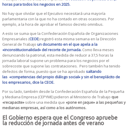
horas para todos los negocios en 2025.
No hay que olvidar que el Ejecutivo necesitará una mayoría
parlamentaria con la que no ha contado en otras ocasiones. Por
ejemplo, a la hora de aprobar el famoso decreto omnibus.
A esto se suma que la Confederación Española de Organizaciones
Empresariales (
CEOE
) registró esta misma semana en la Dirección
General de Trabajo
un documento en el que apela a la
«inconstitucionalidad» del recorte de jornada.
Como lleva meses
denunciando la patronal, esta medida de reducir a 37,5 horas la
jornada laboral supone un problema para los negocios por el
sobrecoste que supone las contrataciones. Pero también ha tenido
defectos de forma, puesto que se ha aprobado
saltando
las «competencias del propio diálogo social» y sin el beneplácito de
los empresarios, dice la CEOE.
Por su lado, también desde la Confederación Española de la Pequeña
y Mediana Empresa (CEPYME) pidieron al Ministerio de Trabajo
que
«recapacite»
sobre una medida que
«pone en jaque» a las pequeñas y
medianas empresas, así como a los autónomos.
El Gobierno espera que el Congreso apruebe
la reducción de jornada antes de verano