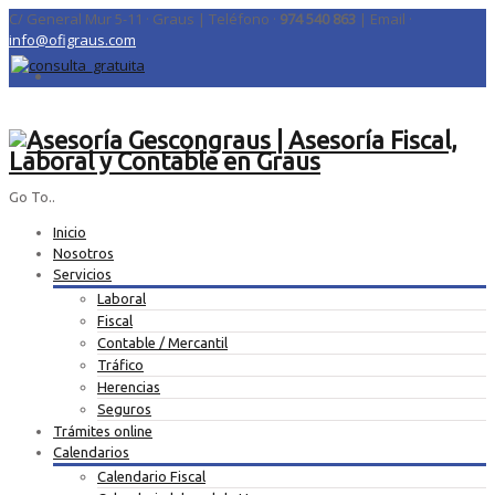
C/ General Mur 5-11 · Graus | Teléfono ·
974 540 863
| Email ·
info@ofigraus.com
Go To..
Inicio
Nosotros
Servicios
Laboral
Fiscal
Contable / Mercantil
Tráfico
Herencias
Seguros
Trámites online
Calendarios
Calendario Fiscal