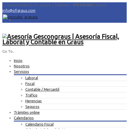
C/ General Mur 5-11 · Graus | Teléfono ·
974 540 863
| Email ·
info@ofigraus.com
Go To..
Inicio
Nosotros
Servicios
Laboral
Fiscal
Contable / Mercantil
Tráfico
Herencias
Seguros
Trámites online
Calendarios
Calendario Fiscal